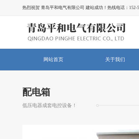
热烈祝贺 青岛平和电气有限公司 建站成功！热线电话：152-5328
网站首页
关于我们
配电箱
低压电器成套电控设备！