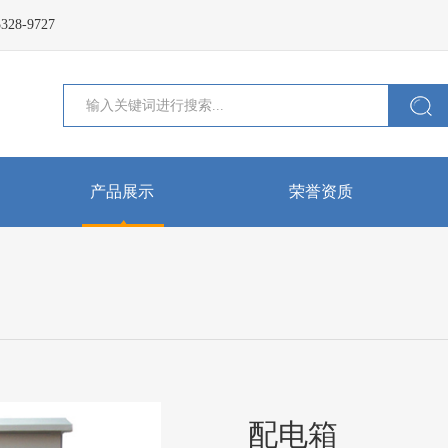
-9727
产品展示
荣誉资质
配电箱