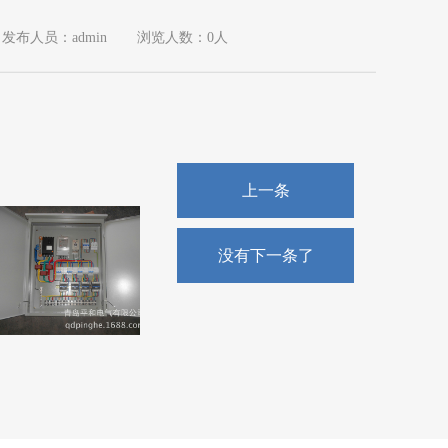
发布人员：admin
浏览人数：0人
上一条
没有下一条了