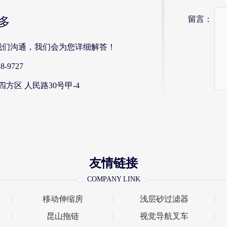
留言：
多
我们沟通，我们会为您详细解答！
-9727
方区 人民路30号甲-4
友情链接
COMPANY LINK
移动伸缩房
浅层砂过滤器
昆山拖链
视觉导航叉车