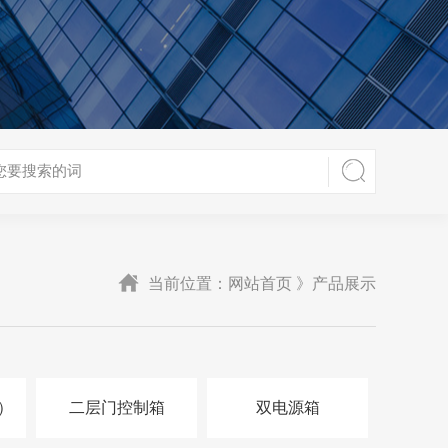
当前位置：网站首页 》产品展示
）
二层门控制箱
双电源箱