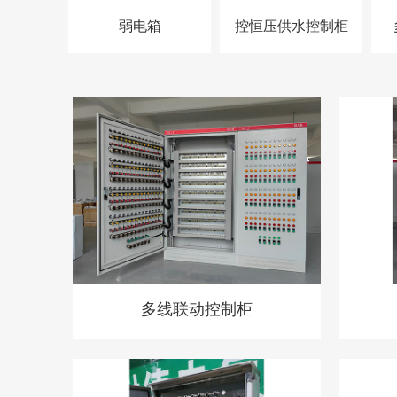
弱电箱
控恒压供水控制柜
多线联动控制柜