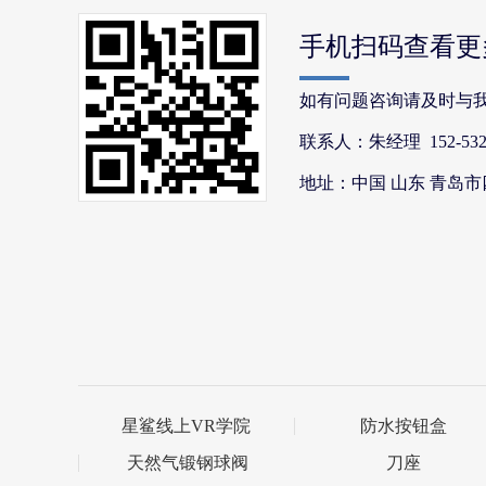
手机扫码查看更
如有问题咨询请及时与
联系人：朱经理 152-5328
地址：中国 山东 青岛市四
星鲨线上VR学院
防水按钮盒
天然气锻钢球阀
刀座