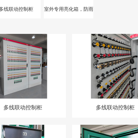
多线联动控制柜
室外专用亮化箱，防雨
IP65
多线联动控制柜
多线联动控制柜