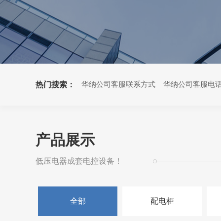
热门搜索：
华纳公司客服联系方式 华纳公司客服电
产品展示
低压电器成套电控设备！
全部
配电柜