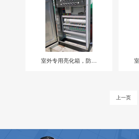
室外专用亮化箱，防雨
IP65
上一页