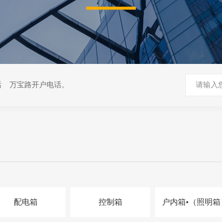
话 万宝路开户电话。
配电箱
控制箱
户内箱•（照明箱