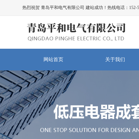
热烈祝贺 青岛平和电气有限公司 建站成功！热线电话：152-5328
网站首页
关于我们