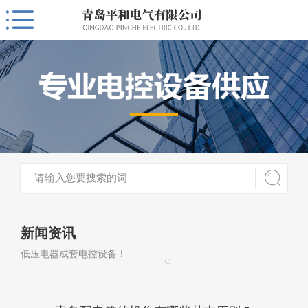
新闻资讯
低压电器成套电控设备！