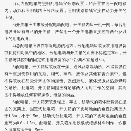
2)动力配电箱与照明配电箱宜分别设置，如合置在同一配电箱
内，动力和照明线路应分路设置，照明线路接线宜接在动力开关的
上侧。
3)开关箱应由末级分配电箱配电。开关箱内应一机一闸，每台用
电设备应有自己的开关箱，严禁用一个开关电器直接控制两台及以
上的用电设备。
4)总配电箱应设在靠近电源的地方，分配电箱应装设在用电设备
或负荷相对集中的地区。分配电箱与开关箱的距离不得超过30m，开
关箱与其控制的固定式用电设备的水平距离不宜超过3m。
5)配电箱、开关箱应装设在干燥、通风及常温场所。不得装设在
有严重损伤作用的瓦斯、烟气、蒸汽、液体及其他有害介质中。也
不得装设在易受外来固体物撞击、强烈振动、液体浸溅及热源烘烤
的场所。配电箱、开关箱周围应有足够两人同时工作的空间，其周
围不得堆放任何有碍操作、维修的物品。
6)配电箱、开关箱安装要端正、牢固，移动式的箱体应装设在坚
固的支架上。固定式配电箱、开关箱的下皮与地面的垂直距离应大
于1.3m，小于1.5m。移动式分配电箱、开关箱的下皮与地面的垂直
距离为0.6～1.5m。配电箱、开关箱采用铁板或绝缘材料制作，铁板
的厚度应大于0．5mm。