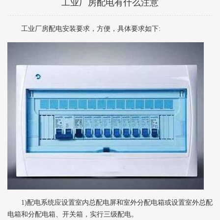
工业厂房配电有什么注意
工业厂房配电安装要求，方便，具体要求如下:
1)配电系统应设置室内总配电屏和室外分配电箱或设置室外总配
电箱和分配电箱、开关箱，实行三级配电。