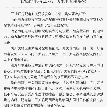
IP65配电箱 工业厂房配电安装要求
工业厂房配电安装要求安全，方便，具体要求如下:
1)配电系统应设置室内总配电屏和室外分配电箱或设置室外总
配电箱和分配电箱、开关箱，实行三级配电。
2)动力配电箱与照明配电箱宜分别设置，如合置在同一配电箱
内，动力和照明线路应分路设置，照明线路接线宜接在动力开关的
上侧。
3)开关箱应由末级分配电箱配电。开关箱内应一机一闸，每台
用电设备应有自己的开关箱，严禁用一个开关电器直接控制两台及
以上的用电设备。
4)总配电箱应设在靠近电源的地方，分配电箱应装设在用电设
备或负荷相对集中的地区。分配电箱与开关箱的距离不得超过30m，
开关箱与其控制的固定式用电设备的水平距离不宜超过3m。
5)配电箱、开关箱应装设在干燥、通风及常温场所。不得装设
在有严重损伤作用的瓦斯、烟气、蒸汽、液体及其他有害介质中。
也不得装设在易受外来固体物撞击、强烈振动、液体浸溅及热源烘
烤的场所。配电箱、开关箱周围应有足够两人同时工作的空间，其
周围不得堆放任何有碍操作、维修的物品。